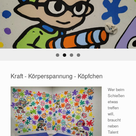
Kraft - Körperspannung - Köpfchen
Wer beim
Schießen
etwas
treffen
will,
braucht
neben
Talent