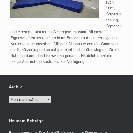
auch
Kraft,
Körpersp
annung,
Köpfchen
und einen gut trainierten Gleichgewichtssinn. All diese
Eigenschaften lassen sich beim Bouldern auf unserer eigenen
Boulderanlage erwerben. Mit dem Neubau wurde die Wand von
der Schützenjugend selbst gestaltet und ist überwiegend für die
Nutzung durch den Nachwuchs gedacht. Natürlich steht die
nötige Ausrüstung kostenlos zur Verfügung.
Archiv
Archiv
Neueste Beiträge
Ferienprogramm: Die Schießhalle wurde zur Rennstrecke