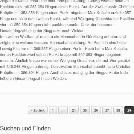
zeigte die Mannschaft eine eher mäßige Leistung. Ludwig Fischer holte an
Position eins mit 363:354 Ringen einen Punkt. Auf der Zwei musste Christian
Knöpfle mit 353:358 Ringen einen Punkt abgeben. Max Knöpfle erzielte 357
Ringe und holte den zweiten Punkt, während Wolfgang Gruschka auf Position
vier mit 350:354 Ringen nicht punkten konnte. Dank der besseren
Gesamtringzahl ging der Siegpunkt nach Welden.
Im zweiten Wettkampf musste die Mannschaft in Günzburg antreten und
zeigte eine weitaus bessere Mannschaftsleistung. An Position eins holte
Ludwig Fischer mit 368:357 Ringen einen Punkt. Pech hatte Max Knöpfle,
der an Position zwei seinen Punkt knapp mit 362:363 Ringen abgeben
musste. Ähnlich knapp war es bei Wolfgang Gruschka, der auf Vier gesetzt
mit 346:348 Ringen unterlag. Den zweiten Mannschaftspunkt holte Christian
Knöpfle mit 366:354 Ringen. Auch dieses mal ging der Siegpunkt dank der
höheren Gesamtringzahl nach Welden.
« Zurück
1
…
24
25
26
27
28
29
Beitragsnavigation
Suchen und Finden