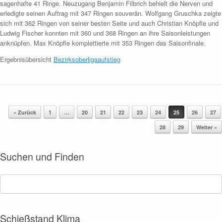
sagenhafte 41 Ringe. Neuzugang Benjamin Filbrich behielt die Nerven und
erledigte seinen Auftrag mit 347 Ringen souverän. Wolfgang Gruschka zeigte
sich mit 362 Ringen von seiner besten Seite und auch Christian Knöpfle und
Ludwig Fischer konnten mit 360 und 368 Ringen an ihre Saisonleistungen
anknüpfen. Max Knöpfle komplettierte mit 353 Ringen das Saisonfinale.
Ergebnisübersicht
Bezirksoberligaaufstieg
« Zurück
1
…
20
21
22
23
24
25
26
27
Beitragsnavigation
28
29
Weiter »
Suchen und Finden
Suchen
nach:
Schießstand Klima