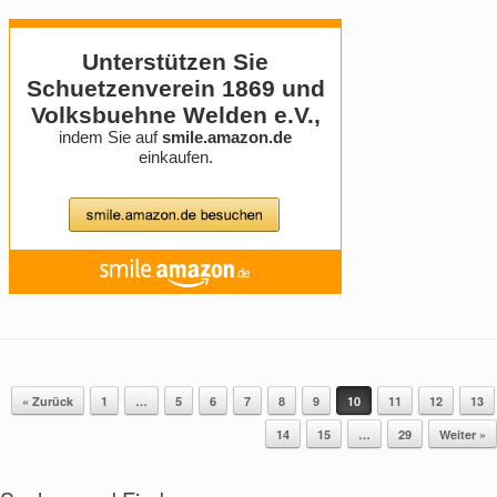
« Zurück
1
…
5
6
7
8
9
10
11
12
13
Beitragsnavigation
14
15
…
29
Weiter »