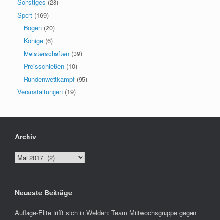
Sonstiges
(28)
Sport
(169)
Bogen
(20)
Könige
(6)
Meisterschaften
(39)
Preisschießen
(10)
Rundenwettkampf
(95)
Veranstaltungen
(19)
Archiv
Archiv
Neueste Beiträge
Auflage-Elite trifft sich in Welden: Team Mittwochsgruppe gegen