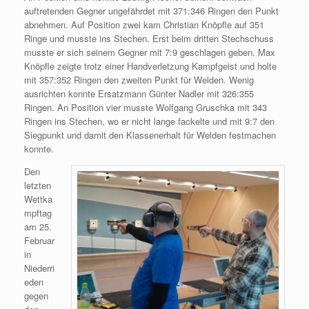
auftretenden Gegner ungefährdet mit 371:346 Ringen den Punkt
abnehmen. Auf Position zwei kam Christian Knöpfle auf 351
Ringe und musste ins Stechen. Erst beim dritten Stechschuss
musste er sich seinem Gegner mit 7:9 geschlagen geben. Max
Knöpfle zeigte trotz einer Handverletzung Kampfgeist und holte
mit 357:352 Ringen den zweiten Punkt für Welden. Wenig
ausrichten konnte Ersatzmann Günter Nadler mit 326:355
Ringen. An Position vier musste Wolfgang Gruschka mit 343
Ringen ins Stechen, wo er nicht lange fackelte und mit 9:7 den
Siegpunkt und damit den Klassenerhalt für Welden festmachen
konnte.
Den
letzten
Wettka
mpftag
am 25.
Februar
in
Niederri
eden
gegen