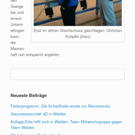
den
Gastge
ber und
erneut
Unterm
eitingen
Erst im dritten Stechschuss geschlagen: Christian
kann
Knöpfle (links)
die
Mannsc
haft nun entspannt angehen.
Suchen
nach:
Neueste Beiträge
Ferienprogramm: Die Schießhalle wurde zur Rennstrecke
Gaumeisterschaft 3D in Welden
Auflage-Elite trifft sich in Welden: Team Mittwochsgruppe gegen
Team Welden