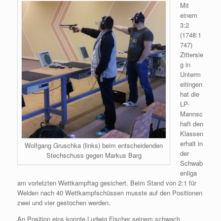
Mit
einem
3:2
(1748:1
747)
Zittersie
g in
Unterm
eitingen
hat die
LP-
Mannsc
haft den
Klassen
erhalt in
Wolfgang Gruschka (links) beim entscheidenden
der
Stechschuss gegen Markus Barg
Schwab
enliga
am vorletzten Wettkampftag gesichert. Beim Stand von 2:1 für
Welden nach 40 Wettkampfschüssen musste auf den Positionen
zwei und vier gestochen werden.
An Position eins konnte Ludwig Fischer seinem schwach