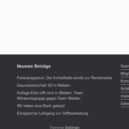
Neueste Beiträge
Spe
Mitg
Ferienprogramm: Die Schießhalle wurde zur Rennstrecke
Kont
Gaumeisterschaft 3D in Welden
Anfa
Auflage-Elite trifft sich in Welden: Team
Impr
Mittwochsgruppe gegen Team Welden
Date
Wir haben eine Bank gebaut!
Erfolgreicher Lehrgang zur Griffbearbeitung
Theme by
SiteOrigin