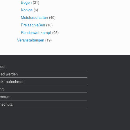
Bogen
(21)
Könige
(6)
Meisterschaften
(40)
Preisschießen
(10)
Rundenwettkampf
(95)
Veranstaltungen
(19)
nden
lied werden
akt aufnehmen
hrt
essum
nschutz