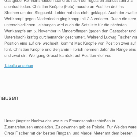
Gastgeber Reinhartshausen stand es nach der regulären Schusszahl 2:2
unentschieden. Christian Knöpfle (Foto) musste an Position drei ins
Stechen um den Siegpunkt. Leider hat das nicht geklappt. Auch der zweite
Wettkampf gegen Niederrieden ging knapp mit 2:3 verloren. Durch die sehr
unterschiedlichen Leistungen
wird auch die Setzliste für die nächsten
Wettkämpfe am 5. November in Minderoffingen (gegen den Gastgeber und
Ustersbach) kräftig durcheinander geschüttelt. Während Ludwig Fischer vo
Position eins auf drei wechselt, kommt Max Knöpfle von Position zwei auf
fünf. Christian Knöpfle und Benjamin Filbrich nehmen dafür die Ränge eins
und zwei ein. Wolfgang Gruschka rückt auf Position vier vor.
Tabelle ansehen
shausen
Unser jüngster Nachwuchs war zum Freundschaftsschießen in
Zusmarshausen eingeladen. Zu gewinnen gab es Pokale. Für Welden ware
Greta Fischer mit der besten Ringzahl und Marcel Meter mit dem besten