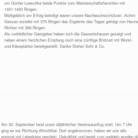
um Günter Loeschke beide Punkte vom Meisterschaftsfavoriten mit
1451:1450 Ringen.
Maßgeblich am Erfolg beteiligt waren unsere Nachwuchsschützen. Achim
Gassan erzielte mit 370 Ringen das Ergebnis des Tages gefolgt von Hann
Richter mit 369 Ringen.
Als vorbildlicher Gastgeber haben sich die Gessertshauser gezeigt und
neben einem herzlichen Empfang noch eine zünftige Brotzeit mit Wurst-
und Käseplatten bereitgestellt. Danke Stefan Sohr & Co.
Am 30. September fand unser alljährlicher Vereinsausflug statt. Um 7 Uhr
ging es los Richtung Altmühltal. Dort angekommen, haben wir uns alle
erstmal mit Leberkäse gestärkt. Gekräftigt und bereit zum paddeln wurden di