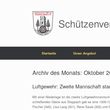
Zum
Inhalt
springen
Schützenve
Startseite
Unser Angebot
Archiv des Monats:
Oktober 
Luftgewehr: Zweite Mannschaft sta
Mit einer Niederlage ist die zweite Luftgewehrmannsch
schießenden Gäste aus Steppach gab es eine 1309:13
Fischer (345), Lisa Lang (301), Rene Saule (302) und S