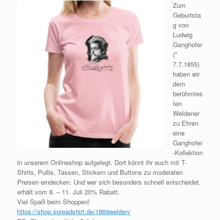
Zum
Geburtsta
g von
Ludwig
Ganghofer
(*
7.7.1855)
haben wir
dem
berühmtes
ten
Weldener
zu Ehren
eine
Ganghofer
-Kollektion
in unserem Onlineshop aufgelegt. Dort könnt ihr euch mit T-
Shirts, Pullis, Tassen, Stickern und Buttons zu moderaten
Preisen eindecken. Und wer sich besonders schnell entscheidet,
erhält vom 8. – 11. Juli 20% Rabatt.
Viel Spaß beim Shoppen!
https://shop.spreadshirt.de/1869welden/