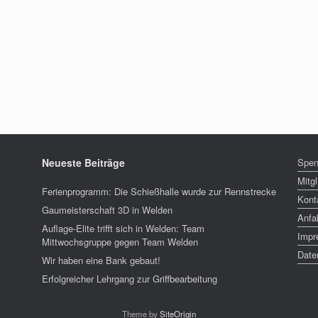
Neueste Beiträge
Spe
Mitg
Ferienprogramm: Die Schießhalle wurde zur Rennstrecke
Kont
Gaumeisterschaft 3D in Welden
Anfa
Auflage-Elite trifft sich in Welden: Team
Impr
Mittwochsgruppe gegen Team Welden
Date
Wir haben eine Bank gebaut!
Erfolgreicher Lehrgang zur Griffbearbeitung
Theme by
SiteOrigin