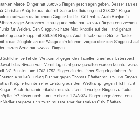
starken Marcel Dinger mit 368:375 Ringen geschlagen geben. Besser sah es
für Christian Knöpfle aus, der mit Saisonbestleistung und 378:324 Ringen
seinen schwach auftretenden Gegner fest im Griff hatte. Auch Benjamin
Filbrich zeigte Saisonbestleistung und holte mit 370:349 Ringen den zweiten
Punkt für Welden. Den Siegpunkt hätte Max Knöpfle auf der Hand gehabt,
unterlag aber knapp mit 356:358 Ringen. Auch Ersatzmann Günter Nadler
hätte das Zünglein an der Waage sein können, vergab aber den Siegpunkt auf
der letzten Serie mit 324:331 Ringen.
Glücklicher verlief der Wettkampf gegen den Tabellenführer aus Ustersbach.
Obwohl das Niveau vom Vormittag nicht ganz gehalten werden konnte, wurde
mit 3:2 Punkten und 1763:1753 Ringen ein deutlicher Sieg eingefahren. An
Position eins ließ Ludwig Fischer gegen Thomas Pfeiffer mit 372:359 Ringen
istian Knöpfle konnte seine Leistung aus dem Wettkampf gegen Pfuhl nicht
Ringen. Auch Benjamin Filbrich musste sich mit weniger Ringen zufrieden
nöpfle ließ etwas nach, konnte aber mit 348:334 Ringen ungefährdet den
Nadler steigerte sich zwar, musste aber der starken Gabi Pfeiffer-
.