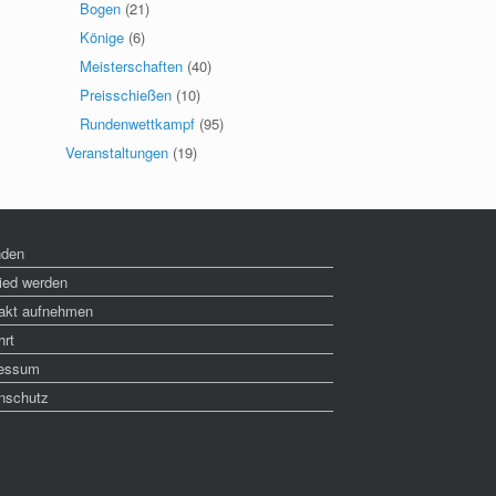
Bogen
(21)
Könige
(6)
Meisterschaften
(40)
Preisschießen
(10)
Rundenwettkampf
(95)
Veranstaltungen
(19)
nden
lied werden
akt aufnehmen
hrt
essum
nschutz