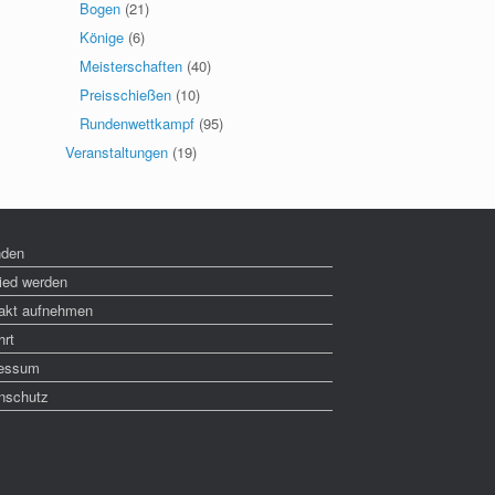
Bogen
(21)
Könige
(6)
Meisterschaften
(40)
Preisschießen
(10)
Rundenwettkampf
(95)
Veranstaltungen
(19)
nden
lied werden
akt aufnehmen
hrt
essum
nschutz