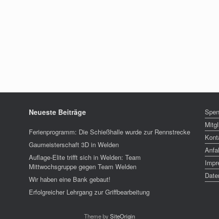
Neueste Beiträge
Spe
Mitg
Ferienprogramm: Die Schießhalle wurde zur Rennstrecke
Kont
Gaumeisterschaft 3D in Welden
Anfa
Auflage-Elite trifft sich in Welden: Team
Impr
Mittwochsgruppe gegen Team Welden
Date
Wir haben eine Bank gebaut!
Erfolgreicher Lehrgang zur Griffbearbeitung
Theme by
SiteOrigin