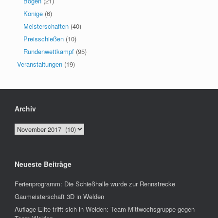
Bogen
(21)
Könige
(6)
Meisterschaften
(40)
Preisschießen
(10)
Rundenwettkampf
(95)
Veranstaltungen
(19)
Archiv
Archiv
Neueste Beiträge
Ferienprogramm: Die Schießhalle wurde zur Rennstrecke
Gaumeisterschaft 3D in Welden
Auflage-Elite trifft sich in Welden: Team Mittwochsgruppe gegen