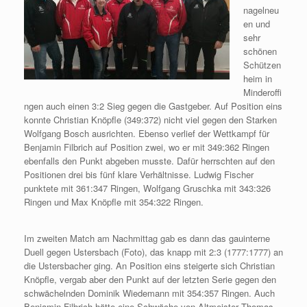
nagelneu
en und
sehr
schönen
Schützen
heim
in
Minderoffi
ngen auch einen 3:2 Sieg gegen die Gastgeber. Auf Position eins
konnte Christian Knöpfle (349:372) nicht viel gegen den Starken
Wolfgang Bosch ausrichten. Ebenso verlief der Wettkampf für
Benjamin Filbrich auf Position zwei, wo er mit 349:362 Ringen
ebenfalls den Punkt abgeben musste. Dafür herrschten auf den
Positionen drei bis fünf klare Verhältnisse. Ludwig Fischer
punktete mit 361:347 Ringen, Wolfgang Gruschka mit 343:326
Ringen und Max Knöpfle mit 354:322 Ringen.
Im zweiten Match am Nachmittag gab es dann das gauinterne
Duell gegen Ustersbach (Foto), das knapp mit 2:3 (1777:1777) an
die Ustersbacher ging. An Position eins steigerte sich Christian
Knöpfle, vergab aber den Punkt auf der letzten Serie gegen den
schwächelnden Dominik Wiedemann mit 354:357 Ringen. Auch
Benjamin Filbrich hätte eine Schwäche von Altmeister Thomas