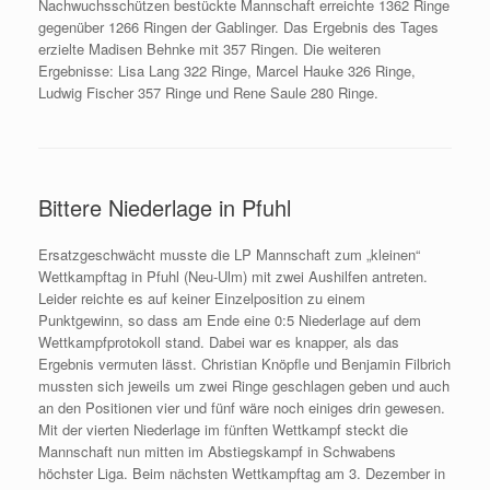
Nachwuchsschützen bestückte Mannschaft erreichte 1362 Ringe
gegenüber 1266 Ringen der Gablinger. Das Ergebnis des Tages
erzielte Madisen Behnke mit 357 Ringen. Die weiteren
Ergebnisse: Lisa Lang 322 Ringe, Marcel Hauke 326 Ringe,
Ludwig Fischer 357 Ringe und Rene Saule 280 Ringe.
Bittere Niederlage in Pfuhl
Ersatzgeschwächt musste die LP Mannschaft zum „kleinen“
Wettkampftag in Pfuhl (Neu-Ulm) mit zwei Aushilfen antreten.
Leider reichte es auf keiner Einzelposition zu einem
Punktgewinn, so dass am Ende eine 0:5 Niederlage auf dem
Wettkampfprotokoll stand. Dabei war es knapper, als das
Ergebnis vermuten lässt. Christian Knöpfle und Benjamin Filbrich
mussten sich jeweils um zwei Ringe geschlagen geben und auch
an den Positionen vier und fünf wäre noch einiges drin gewesen.
Mit der vierten Niederlage im fünften Wettkampf steckt die
Mannschaft nun mitten im Abstiegskampf in Schwabens
höchster Liga. Beim nächsten Wettkampftag am 3. Dezember in