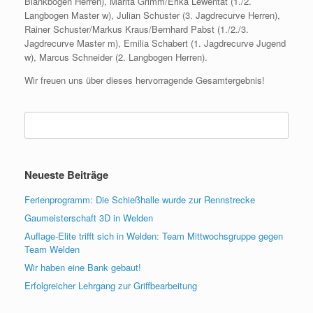
Blankbogen Herren), Marita Grimm/Erika Lewentat (1./2.
Langbogen Master w), Julian Schuster (3. Jagdrecurve Herren),
Rainer Schuster/Markus Kraus/Bernhard Pabst (1./2./3.
Jagdrecurve Master m), Emilia Schabert (1. Jagdrecurve Jugend
w), Marcus Schneider (2. Langbogen Herren).
Wir freuen uns über dieses hervorragende Gesamtergebnis!
Suchen
nach:
Neueste Beiträge
Ferienprogramm: Die Schießhalle wurde zur Rennstrecke
Gaumeisterschaft 3D in Welden
Auflage-Elite trifft sich in Welden: Team Mittwochsgruppe gegen
Team Welden
Wir haben eine Bank gebaut!
Erfolgreicher Lehrgang zur Griffbearbeitung