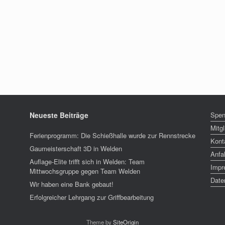
Neueste Beiträge
Spe
Mitg
Ferienprogramm: Die Schießhalle wurde zur Rennstrecke
Kont
Gaumeisterschaft 3D in Welden
Anfa
Auflage-Elite trifft sich in Welden: Team
Impr
Mittwochsgruppe gegen Team Welden
Date
Wir haben eine Bank gebaut!
Erfolgreicher Lehrgang zur Griffbearbeitung
Theme by
SiteOrigin