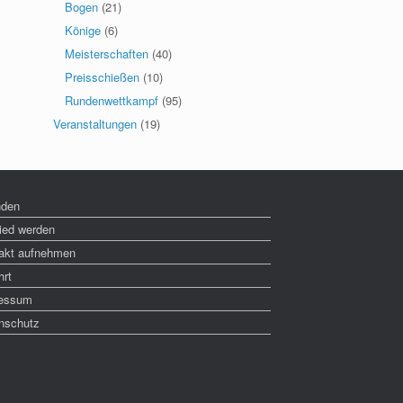
Bogen
(21)
Könige
(6)
Meisterschaften
(40)
Preisschießen
(10)
Rundenwettkampf
(95)
Veranstaltungen
(19)
nden
lied werden
akt aufnehmen
hrt
essum
nschutz