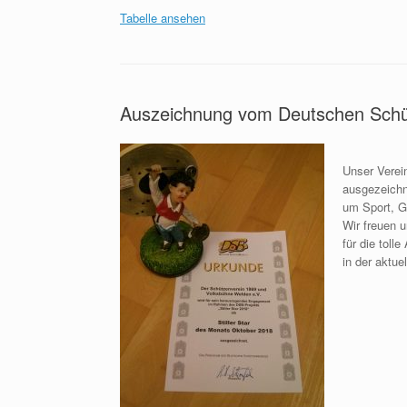
Tabelle ansehen
Auszeichnung vom Deutschen Sch
Unser Verei
ausgezeichn
um Sport, Ge
Wir freuen 
für die tol
in der aktu