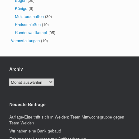
Bogen
(20)
Könige
(6)
Meisterschaften
(39)
Preisschießen
(10)
Rundenwettkampf
(95)
Veranstaltungen
(19)
Archiv
Archiv
Neueste Beiträge
Auflage-Elite trifft sich in Welden: Team Mittwochsgruppe gegen
Team Welden
Wir haben eine Bank gebaut!
Erfolgreicher Lehrgang zur Griffbearbeitung