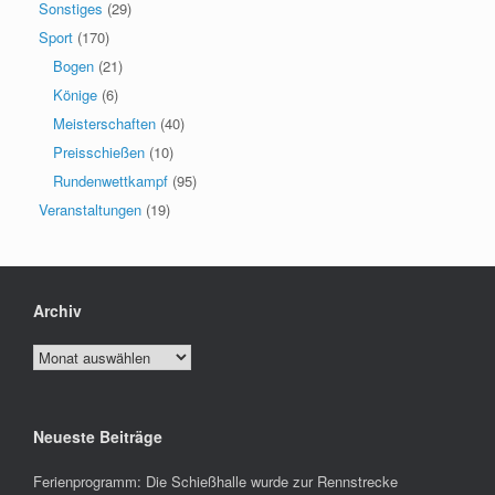
Sonstiges
(29)
Sport
(170)
Bogen
(21)
Könige
(6)
Meisterschaften
(40)
Preisschießen
(10)
Rundenwettkampf
(95)
Veranstaltungen
(19)
Archiv
Archiv
Neueste Beiträge
Ferienprogramm: Die Schießhalle wurde zur Rennstrecke